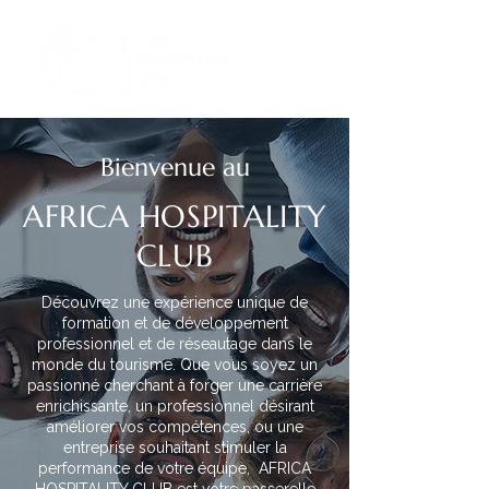
Bienvenue au
AFRICA HOSPITALITY
CLUB
Découvrez une expérience unique de
formation et de développement
professionnel et de réseautage dans le
monde du tourisme. Que vous soyez un
passionné cherchant à forger une carrière
enrichissante, un professionnel désirant
améliorer vos compétences, ou une
entreprise souhaitant stimuler la
performance de votre équipe, AFRICA