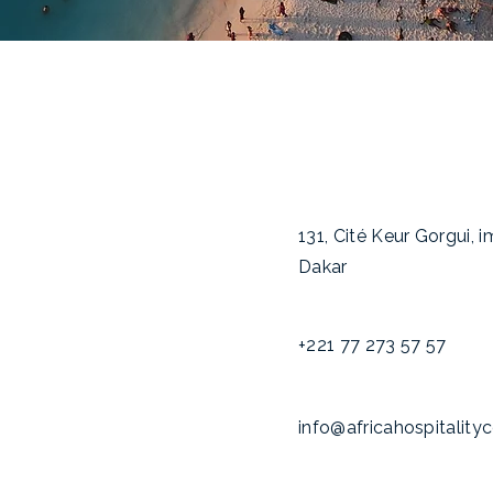
131, Cité Keur Gorgui, 
Dakar
+221 77 273 57 57
info@africahospitality