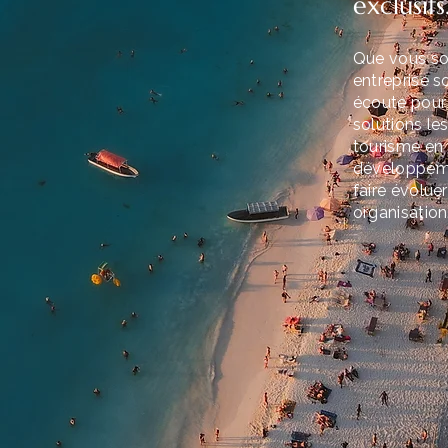
exclusifs
Que vous soy
entreprise 
écoute pour 
solutions le
tourisme en 
développemen
faire évolue
organisation