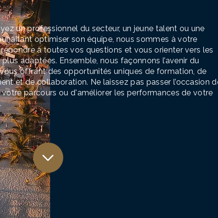
.
ez un professionnel du secteur, un jeune talent ou une
souhaitant optimiser son équipe, nous sommes à votre
répondre à toutes vos questions et vous orienter vers les
s plus adaptées. Ensemble, nous façonnons l’avenir du
vous offrant des opportunités uniques de formation, de
t et de collaboration. Ne laissez pas passer l’occasion d
r votre parcours ou d'améliorer les performances de votre
.