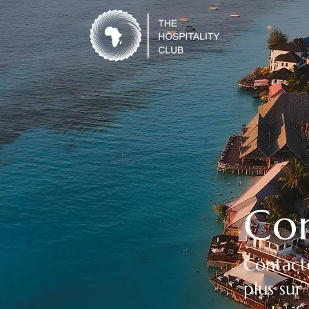
Co
Contacte
plus su